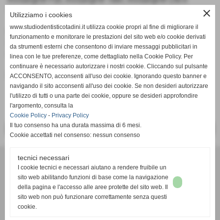
Vivera® Retainers.
close
Utilizziamo i cookies
www.studiodentisticotadini.it utilizza cookie propri al fine di migliorare il
Per saperne di più o per contattare un medico che utilizza
funzionamento e monitorare le prestazioni del sito web e/o cookie derivati
Invisalign nella vostra zona, consultare il sito
da strumenti esterni che consentono di inviare messaggi pubblicitari in
www.invisalign.it.
linea con le tue preferenze, come dettagliato nella Cookie Policy. Per
continuare è necessario autorizzare i nostri cookie. Cliccando sul pulsante
News da
www.infodent.it
ACCONSENTO, acconsenti all'uso dei cookie. Ignorando questo banner e
navigando il sito acconsenti all'uso dei cookie. Se non desideri autorizzare
l'utilizzo di tutti o una parte dei cookie, oppure se desideri approfondire
l'argomento, consulta la
Cookie Policy
-
Privacy Policy
Il tuo consenso ha una durata massima di 6 mesi.
<< PRECEDENTE
SUCCESSIVO >>
Cookie accettati nel consenso: nessun consenso
Studio Dentistico Tadini
tecnici necessari
P.zza della repubblica 8 - Mediglia (Milano)
I cookie tecnici e necessari aiutano a rendere fruibile un
sito web abilitando funzioni di base come la navigazione
P.I. 02383240153
della pagina e l'accesso alle aree protette del sito web. Il
Tel. 0290660515 Tel. 3391477242
sito web non può funzionare correttamente senza questi
info@studiodentisticotadini.it
cookie.