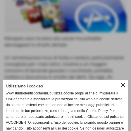
Mangiare sano fa bene alla salute ma potrebbe
danneggiare lo smalto dentale
Un´alimentazione ricca di frutta e verdura, particolarmente
consigliata per i mesi estivi, insieme a un maggior
consumo di bevande gassate o zuccherate, potrebbe
mettere a dura prova lo smalto dei denti. Da oggi, chi
desidera non correre questo rischio ha a disposizione un
close
Utilizziamo i cookies
dentifricio specifico e la prima App "elmex Protezione
www.studiodentisticotadini.it utilizza cookie propri al fine di migliorare il
Erosione", che tramite i dispositivi mobili fornisce
funzionamento e monitorare le prestazioni del sito web e/o cookie derivati
indicazioni personalizzate su uno stile di vita sano e sull
da strumenti esterni che consentono di inviare messaggi pubblicitari in
´erosione dentale.
linea con le tue preferenze, come dettagliato nella Cookie Policy. Per
continuare è necessario autorizzare i nostri cookie. Cliccando sul pulsante
Continua la lettura
ACCONSENTO, acconsenti all'uso dei cookie. Ignorando questo banner e
navigando il sito acconsenti all'uso dei cookie. Se non desideri autorizzare