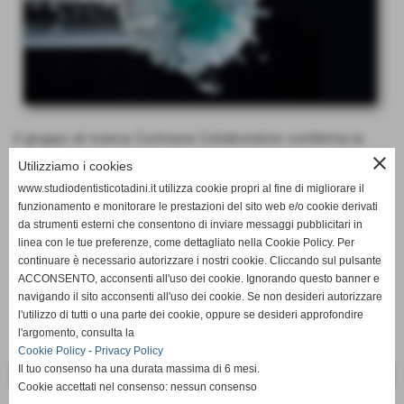
Il gruppo di ricerca Cochrane Collaboration conferma la
superiorità della tecnologia ad azione oscillante-rotante
close
Utilizziamo i cookies
rispetto agli spazzolini da denti manuali.
www.studiodentisticotadini.it utilizza cookie propri al fine di migliorare il
funzionamento e monitorare le prestazioni del sito web e/o cookie derivati
CLICCA
QUI
da strumenti esterni che consentono di inviare messaggi pubblicitari in
linea con le tue preferenze, come dettagliato nella Cookie Policy. Per
continuare è necessario autorizzare i nostri cookie. Cliccando sul pulsante
Fonte:
Ansa
ACCONSENTO, acconsenti all'uso dei cookie. Ignorando questo banner e
navigando il sito acconsenti all'uso dei cookie. Se non desideri autorizzare
l'utilizzo di tutti o una parte dei cookie, oppure se desideri approfondire
l'argomento, consulta la
Cookie Policy
-
Privacy Policy
Il tuo consenso ha una durata massima di 6 mesi.
<< PRECEDENTE
SUCCESSIVO >>
Cookie accettati nel consenso: nessun consenso